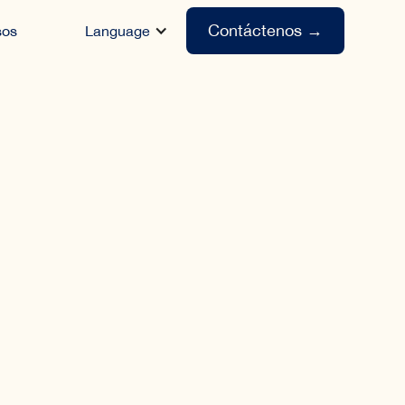
Contáctenos →
sos
Language