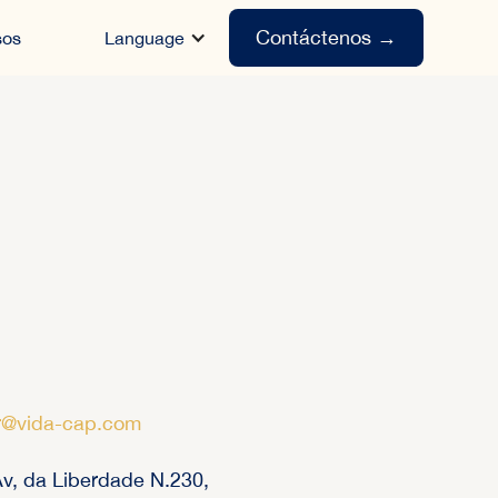
Contáctenos →
sos
Language
r@vida-cap.com
v, da Liberdade N.230,