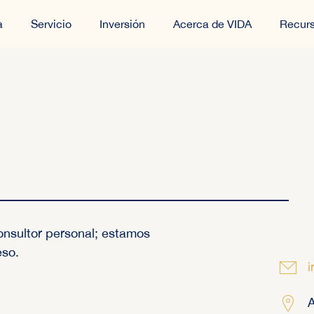
a
Servicio
Inversión
Acerca de VIDA
Recur
onsultor personal; estamos
eso.
i
A