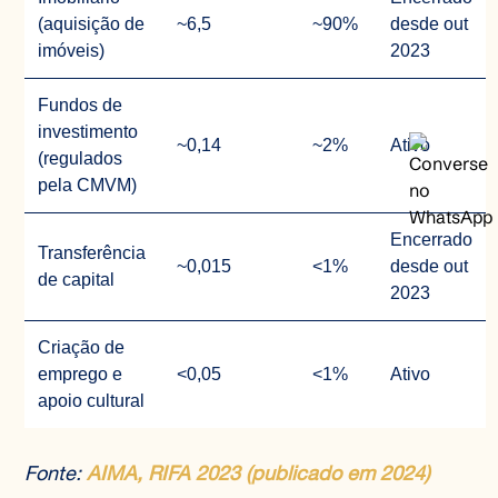
(aquisição de
~6,5
~90%
desde out
imóveis)
2023
Fundos de
investimento
~0,14
~2%
Ativo
(regulados
pela CMVM)
Encerrado
Transferência
~0,015
<1%
desde out
de capital
2023
Criação de
emprego e
<0,05
<1%
Ativo
apoio cultural
Fonte:
AIMA, RIFA 2023 (publicado em 2024)