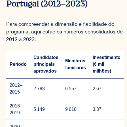
Portugal (2012–2023)
Para compreender a dimensão e fiabilidade do
programa, aqui estão os números consolidados de
2012 a 2023:
Candidatos
Investimento
Membros
Período
principais
(€ mil
familiares
aprovados
milhões)
2012–
2 788
6 557
2,67
2015
2016–
5 149
9 010
3,37
2019
2020–